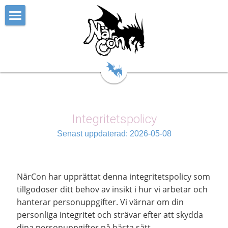
Hem
Festivalen
Känslan
Biljetten
Integritetspolicy
Appen
Senast uppdaterad: 2026-05-08
Våra Event
Övrigt
Ordbok
Cosplay Contests
Kpop Contests
Om
Cosplay
Svenska