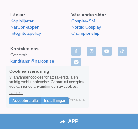
Länkar
Våra andra sidor
Köp biljetter
Cosplay-SM
NärCon-appen
Nordic Cosplay 
Integritetspolicy
Championship
Kontakta oss
General: 
kundtjanst@narcon.se
Vendors:
sales@narcon.se
Cookieanvändning
Guest inquiry/Press: 
Vi använder cookies för att säkerställa en
guest@narcon.se 
smidig webbupplevelse. Genom att acceptera
godkänner du användningen av cookies.
Läs mer
Neka alla
Acceptera alla
Inställningar
In English
APP